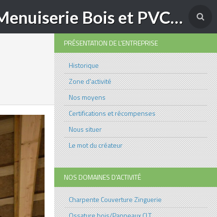
SARL COUTURIER ROBERT Charpente-Couverture-Menuiserie Bois et PVC à Yenne (73)
PRÉSENTATION DE L'ENTREPRISE
Historique
Zone d'activité
Nos moyens
Certifications et récompenses
Nous situer
Le mot du créateur
NOS DOMAINES D'ACTIVITÉ
Charpente Couverture Zinguerie
Ossature bois/Panneaux CLT