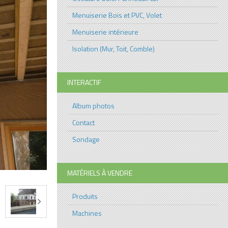
Menuiserie Bois et PVC, Volet
Menuiserie intérieure
Isolation (Mur, Toit, Comble)
INTERACTIF
Album photos
Contact
Sondage
MATÉRIELS À VENDRE
Produits
Machines