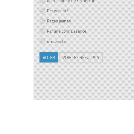
Autre moteur de recherche
Par publicité
Pages jaunes
Par une connaissance
e-monsite
VOTER
VOIR LES RÉSULTATS