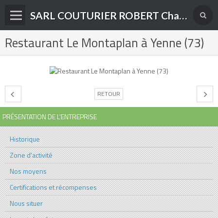
SARL COUTURIER ROBERT Charpente-Couverture-Menuiserie Bois et PVC à Yenne (73)
Restaurant Le Montaplan à Yenne (73)
Présentation de l'entreprise
Nos domaines d'activité
Accueil
RETOUR
Album photos
PRÉSENTATION DE L'ENTREPRISE
Contact
Historique
Zone d'activité
Nos moyens
Certifications et récompenses
Nous situer