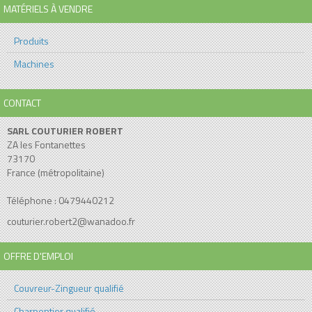
MATÉRIELS À VENDRE
Produits
Machines
CONTACT
SARL COUTURIER ROBERT
ZA les Fontanettes
73170
France (métropolitaine)
Téléphone : 0479440212
couturier.robert2@wanadoo.fr
OFFRE D'EMPLOI
Couvreur-Zingueur qualifié
Charpentier qualifié