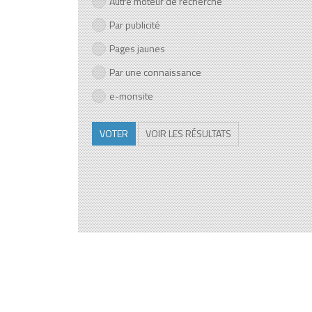
Autre moteur de recherche
Par publicité
Pages jaunes
Par une connaissance
e-monsite
VOTER
VOIR LES RÉSULTATS