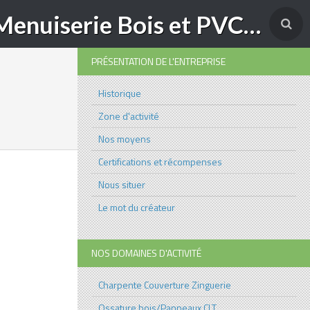
SARL COUTURIER ROBERT Charpente-Couverture-Menuiserie Bois et PVC à Yenne (73)
PRÉSENTATION DE L'ENTREPRISE
Historique
Zone d'activité
Nos moyens
Certifications et récompenses
Nous situer
Le mot du créateur
NOS DOMAINES D'ACTIVITÉ
Charpente Couverture Zinguerie
Ossature bois/Panneaux CLT