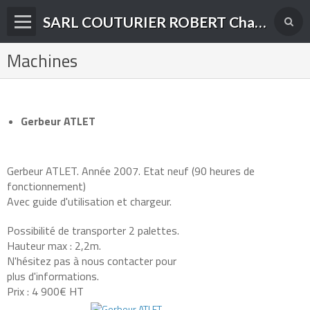
SARL COUTURIER ROBERT Charpente-Couverture-Menuiserie Bois et PVC à Yenne (73)
Machines
Présentation de l'entreprise
Nos domaines d'activité
Accueil
Gerbeur ATLET
Album photos
Contact
Gerbeur ATLET. Année 2007. Etat neuf (90 heures de
fonctionnement)
Avec guide d'utilisation et chargeur.
Possibilité de transporter 2 palettes.
Hauteur max : 2,2m.
N'hésitez pas à nous contacter pour
plus d'informations.
Prix : 4 900€ HT