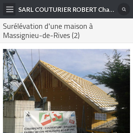
SARL COUTURIER ROBERT Charpente-Couverture-Menuiserie Bois et PVC à Yenne (73)
Surélévation d'une maison à
Présentation de l'entreprise
Massignieu-de-Rives (2)
Nos domaines d'activité
Accueil
Album photos
Contact