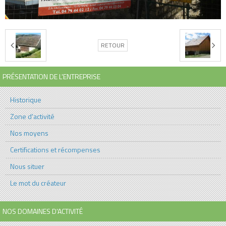
RETOUR
PRÉSENTATION DE L'ENTREPRISE
Historique
Zone d'activité
Nos moyens
Certifications et récompenses
Nous situer
Le mot du créateur
NOS DOMAINES D'ACTIVITÉ