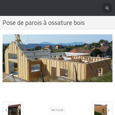
Pose de parois à ossature bois
Présentation de l'entreprise
Nos domaines d'activité
Accueil
Album photos
Contact
RETOUR