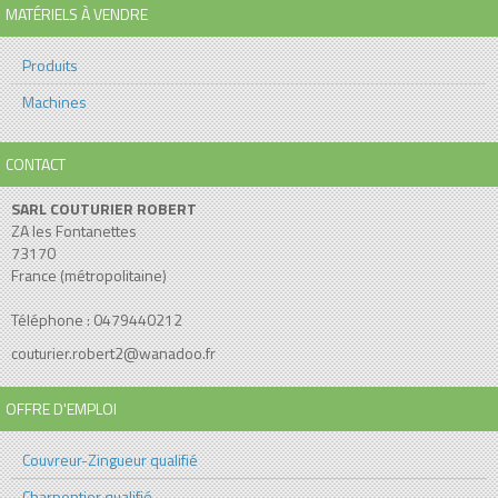
MATÉRIELS À VENDRE
Produits
Machines
CONTACT
SARL COUTURIER ROBERT
ZA les Fontanettes
73170
France (métropolitaine)
Téléphone : 0479440212
couturier.robert2@wanadoo.fr
OFFRE D'EMPLOI
Couvreur-Zingueur qualifié
Charpentier qualifié