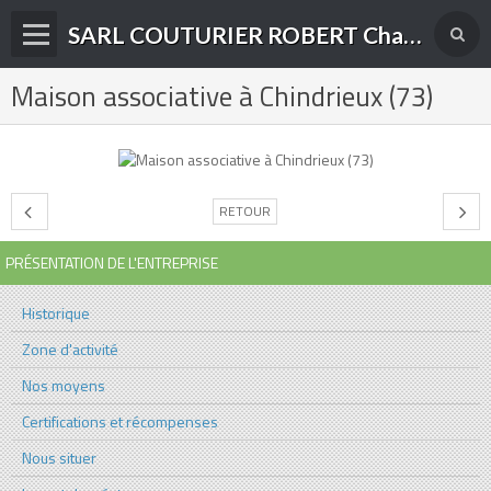
SARL COUTURIER ROBERT Charpente-Couverture-Menuiserie Bois et PVC à Yenne (73)
Maison associative à Chindrieux (73)
Présentation de l'entreprise
Nos domaines d'activité
Accueil
RETOUR
Album photos
PRÉSENTATION DE L'ENTREPRISE
Contact
Historique
Zone d'activité
Nos moyens
Certifications et récompenses
Nous situer