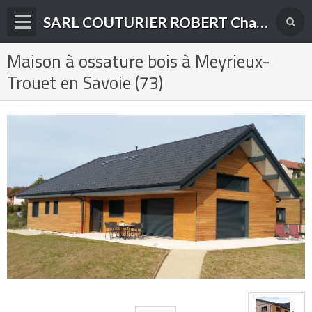
SARL COUTURIER ROBERT Charpente-Couverture-Menuiserie Bois et PVC à Yenne (73)
Maison à ossature bois à Meyrieux-
Présentation de l'entreprise
Trouet en Savoie (73)
Nos domaines d'activité
Accueil
Album photos
Contact