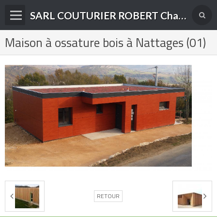
SARL COUTURIER ROBERT Charpente-Couverture-Menuiserie Bois et PVC à Yenne (73)
Maison à ossature bois à Nattages (01)
Présentation de l'entreprise
Nos domaines d'activité
Accueil
Album photos
Contact
RETOUR