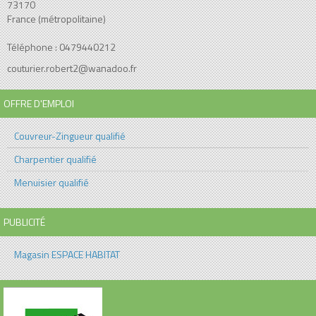
73170
France (métropolitaine)
Téléphone : 0479440212
couturier.robert2@wanadoo.fr
OFFRE D'EMPLOI
Couvreur-Zingueur qualifié
Charpentier qualifié
Menuisier qualifié
PUBLICITÉ
Magasin ESPACE HABITAT