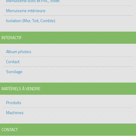
Menuiserie Bois et PVC, Volet
Menuiserie intérieure
Isolation (Mur, Toit, Comble)
INTERACTIF
Album photos
Contact
Sondage
MATÉRIELS À VENDRE
Produits
Machines
CONTACT